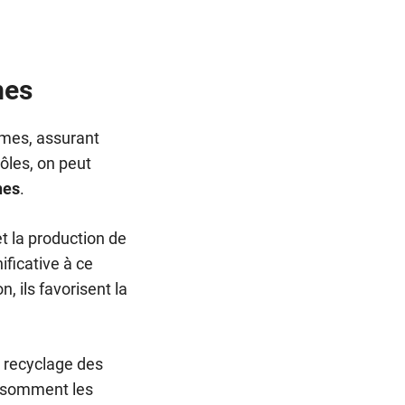
mes
èmes, assurant
rôles, on peut
nes
.
et la production de
ificative à ce
, ils favorisent la
e recyclage des
onsomment les