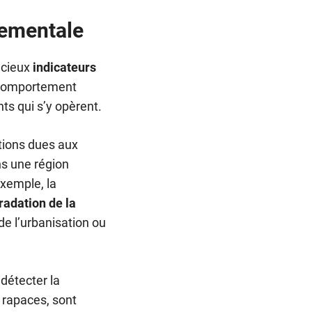
nementale
écieux
indicateurs
ur comportement
ts qui s’y opèrent.
ations dues aux
ns une région
xemple, la
radation de la
de l’urbanisation ou
détecter la
 rapaces, sont